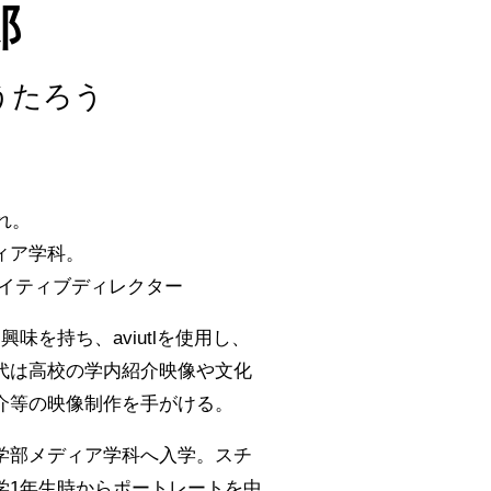
郎
うたろう
れ。
ィア学科。
エイティブディレクター
味を持ち、aviutlを使用し、
代は高校の学内紹介映像や文化
介等の映像制作を手がける。
学部メディア学科へ入学。スチ
学1年生時からポートレートを中