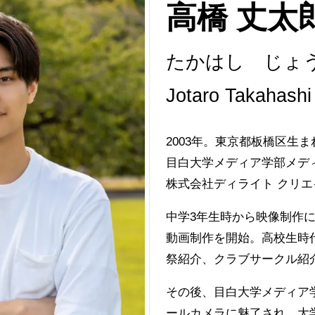
高橋 丈太
たかはし じょ
Jotaro Takahashi
2003年。東京都板橋区生ま
目白大学メディア学部メデ
株式会社ディライト クリ
中学3年生時から映像制作に興
動画制作を開始。高校生時
祭紹介、クラブサークル紹
その後、目白大学メディア
ールカメラに魅了され、大